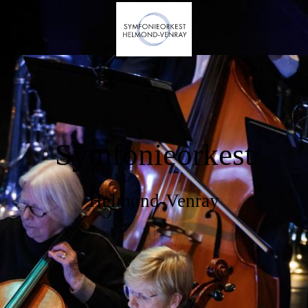
Symfonieorkest
Helmond-Venray